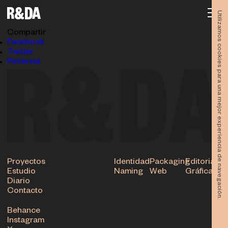
OPENTALK26-090
13.05.2026
Utilizamos cookies para una mejor experiencia de navegación.
Subir
Compartir
Facebook
Twitter
Pinterest
Proyectos
Identidad
Packaging
Editorial
Estudio
Naming
Web
Gráfica
Diario
Contacto
Behance
Instagram