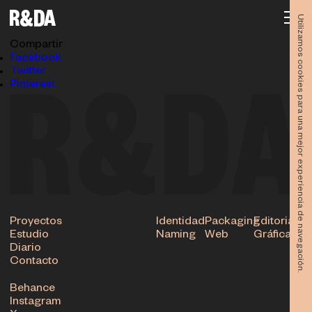
Libro twin peaks 013
30.11.2017
Utilizamos cookies para una mejor experiencia de navegación.
Subir
Compartir
Facebook
Twitter
Pinterest
Proyectos
Identidad
Packaging
Editorial
Estudio
Naming
Web
Gráfica
Diario
Contacto
Behance
Instagram