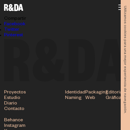
Libro twin peaks 016
30.11.2017
Utilizamos cookies para una mejor experiencia de navegación.
Subir
Compartir
Facebook
Twitter
Pinterest
Proyectos
Identidad
Packaging
Editorial
Estudio
Naming
Web
Gráfica
Diario
Contacto
Behance
Instagram