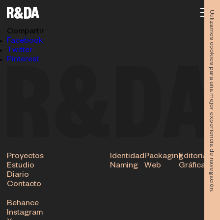
Libro twin peaks 024
30.11.2017
Utilizamos cookies para una mejor experiencia de navegación.
Subir
Compartir
Facebook
Twitter
Pinterest
Proyectos
Identidad
Packaging
Editorial
Estudio
Naming
Web
Gráfica
Diario
Contacto
Behance
Instagram