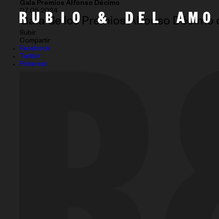
Gala Premios Alfonso Décimo
07.05.2024
Gala de los Premios Alfonso Décimo d
Subir
Compartir
Facebook
Twitter
Pinterest