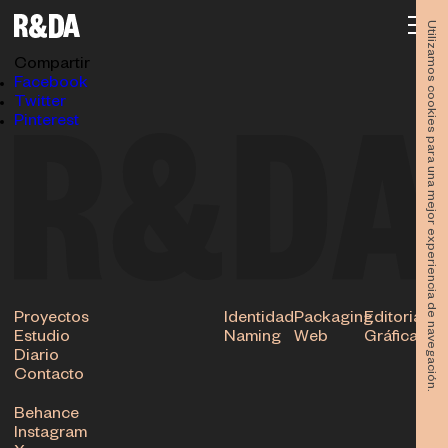
AX-colores
07.05.2024
Utilizamos cookies para una mejor experiencia de navegación.
Subir
Compartir
Facebook
Twitter
Pinterest
Proyectos
Identidad
Packaging
Editorial
Estudio
Naming
Web
Gráfica
Diario
Contacto
Behance
Instagram