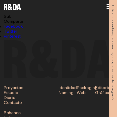
diseno-editorial-revista-socovos-2018-
rubioydelamo-interior2
Utilizamos cookies para una mejor experiencia de navegación.
17.01.2019
Subir
Compartir
Facebook
Twitter
Pinterest
Proyectos
Identidad
Packaging
Editorial
Estudio
Naming
Web
Gráfica
Diario
Contacto
Behance