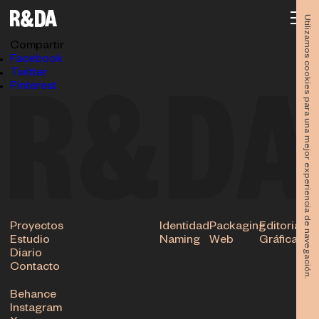
Revista Fiestas Socovos 2018
17.01.2019
Utilizamos cookies para una mejor experiencia de navegación.
Subir
Compartir
Facebook
Twitter
Pinterest
Proyectos
Identidad
Packaging
Editorial
Estudio
Naming
Web
Gráfica
Diario
Contacto
Behance
Instagram