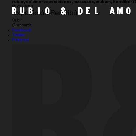
rubioydelamo-exposiciones, maracaná, mubam, Rendibú-7
05.10.2016
Exposición Rendibú
Subir
Compartir
Facebook
Twitter
Pinterest