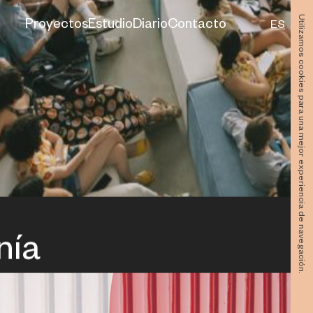
Utilizamos cookies para una mejor experiencia de navegación.
Proyectos
Estudio
Diario
Contacto
ES
nía