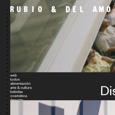
filtros
TIPO DE PROYECTO
SECTOR
todos
campañas
editorial
espacios
eventos
fotografía
gráfica
identidad
ilustración
motion
naming
packaging
producto
tipografía
ux/ui
web
todos
alimentación
arte & cultura
Di
bebidas
cosmética
deporte
eventos
industria
público