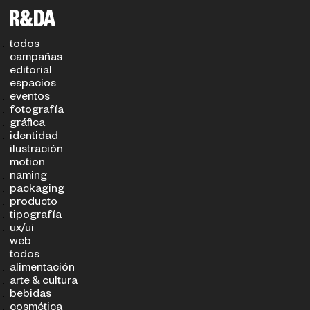
filtros
TIPO DE PROYECTO
SECTOR
todos
campañas
editorial
espacios
eventos
fotografía
gráfica
identidad
ilustración
motion
naming
packaging
producto
tipografía
ux/ui
web
todos
alimentación
arte & cultura
bebidas
cosmética