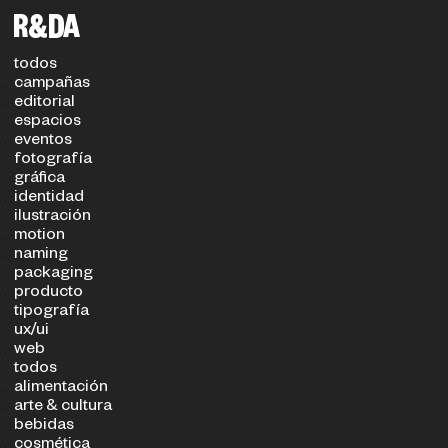
filtros
TIPO DE PROYECTO
SECTOR
todos
campañas
editorial
espacios
eventos
fotografía
gráfica
identidad
ilustración
motion
naming
packaging
producto
tipografía
ux/ui
web
todos
alimentación
arte & cultura
bebidas
cosmética