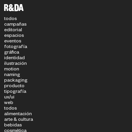
filtros
TIPO DE PROYECTO
SECTOR
todos
campañas
editorial
espacios
eventos
fotografía
gráfica
identidad
ilustración
motion
naming
packaging
producto
tipografía
ux/ui
web
todos
alimentación
arte & cultura
bebidas
cosmética