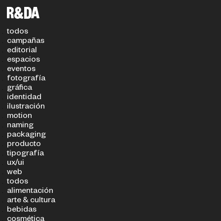
filtros
TIPO DE PROYECTO
SECTOR
todos
campañas
editorial
espacios
eventos
fotografía
gráfica
identidad
ilustración
motion
naming
packaging
producto
tipografía
ux/ui
web
todos
alimentación
arte & cultura
bebidas
cosmética