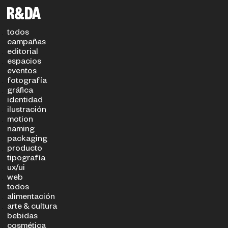
filtros
TIPO DE PROYECTO
SECTOR
todos
campañas
editorial
espacios
eventos
fotografía
gráfica
identidad
ilustración
motion
naming
packaging
producto
tipografía
ux/ui
web
todos
alimentación
arte & cultura
bebidas
cosmética