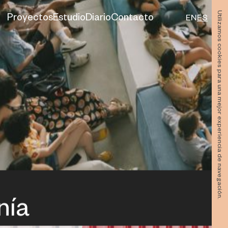
Utilizamos cookies para una mejor experiencia de navegación.
Proyectos
Estudio
Diario
Contacto
EN
ES
nía