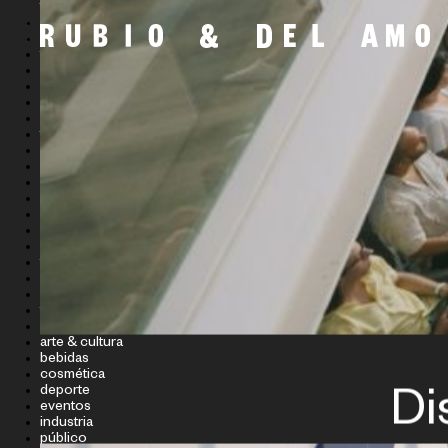
filtros
TIPO DE PROYECTO
SECTOR
todos
campañas
editorial
espacios
eventos
fotografía
gráfica
identidad
ilustración
motion
naming
packaging
producto
tipografía
ux/ui
web
todos
alimentación
arte & cultura
bebidas
cosmética
deporte
Di
eventos
industria
público