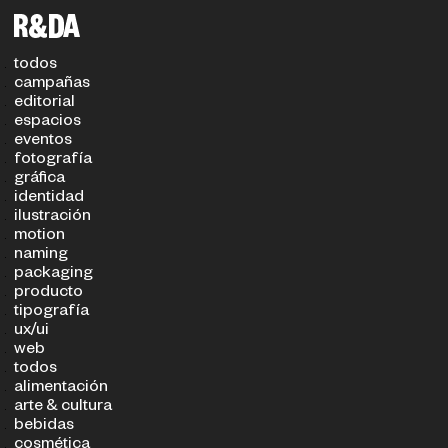
filtros
TIPO DE PROYECTO
SECTOR
todos
campañas
editorial
espacios
eventos
fotografía
gráfica
identidad
ilustración
motion
naming
packaging
producto
tipografía
ux/ui
web
todos
alimentación
arte & cultura
bebidas
cosmética