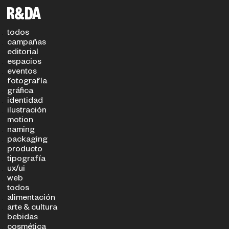
filtros
TIPO DE PROYECTO
SECTOR
todos
campañas
editorial
espacios
eventos
fotografía
gráfica
identidad
ilustración
motion
naming
packaging
producto
tipografía
ux/ui
web
todos
alimentación
arte & cultura
bebidas
cosmética