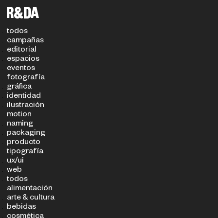
filtros
TIPO DE PROYECTO
SECTOR
todos
campañas
editorial
espacios
eventos
fotografía
gráfica
identidad
ilustración
motion
naming
packaging
producto
tipografía
ux/ui
web
todos
alimentación
arte & cultura
bebidas
cosmética