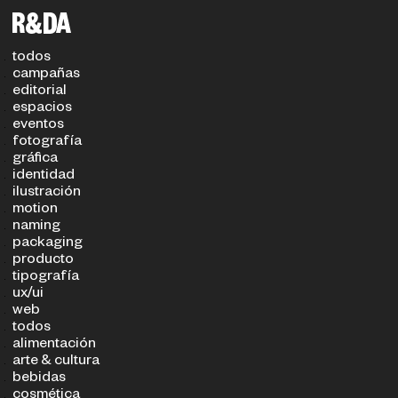
filtros
TIPO DE PROYECTO
SECTOR
todos
campañas
editorial
espacios
eventos
fotografía
gráfica
identidad
ilustración
motion
naming
packaging
producto
tipografía
ux/ui
web
todos
alimentación
arte & cultura
bebidas
cosmética