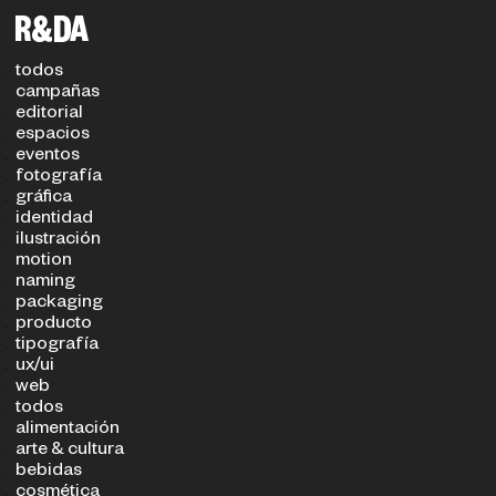
filtros
TIPO DE PROYECTO
SECTOR
todos
campañas
editorial
espacios
eventos
fotografía
gráfica
identidad
ilustración
motion
naming
packaging
producto
tipografía
ux/ui
web
todos
alimentación
arte & cultura
bebidas
cosmética